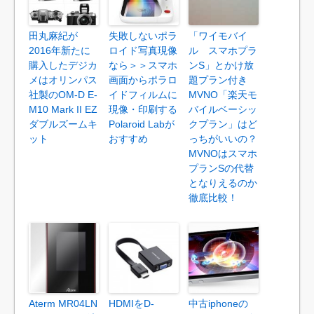
田丸麻紀が
失敗しないポラ
「ワイモバイ
2016年新たに
ロイド写真現像
ル スマホプラ
購入したデジカ
なら＞＞スマホ
ンS」とかけ放
メはオリンパス
画面からポラロ
題プラン付き
社製のOM-D E-
イドフィルムに
MVNO「楽天モ
M10 Mark II EZ
現像・印刷する
バイルベーシッ
ダブルズームキ
Polaroid Labが
クプラン」はど
ット
おすすめ
っちがいいの？
MVNOはスマホ
プランSの代替
となりえるのか
徹底比較！
Aterm MR04LN
HDMIをD-
中古iphoneの