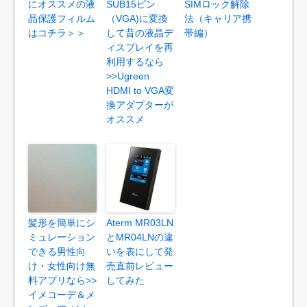
にオススメの液
SUB15ピン
SIMロック解除
晶保護フィルム
（VGA)に変換
法（キャリア携
はコチラ＞＞
して昔の液晶デ
帯編）
ィスプレイを再
利用するなら
>>Ugreen
HDMI to VGA変
換アダプターが
オススメ
髪形を簡単にシ
Aterm MR03LN
ミュレーション
とMR04LNの違
できる男性向
いを表にして発
け・女性向け無
売直前レビュー
料アプリなら>>
してみた
イメコーデ＆メ