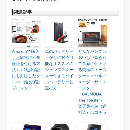
関連記事
Amazonで購入
車のバッテリー
どんなパンでも
した家電に延長
上がりに対応可
おいしい焼きた
保証を付ける方
能なオススメの
て食感に仕上げ
法＞＞物損保証
ジャンプスター
る究極のトース
にも対応したク
ター付きモバイ
ター＞＞バルミ
ロネコ延長保証
ルバッテリーと
ューダ ザ・ト
ダイレクト
選び方
ースター
（BALMUDA
The Toaster）
楽天最安値（送
料込）はコチラ