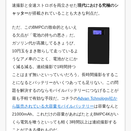
速撮影と全速ストロボを両立させた
現代における究極のシ
ャッター
が搭載されていることも大きな利点だ。
ただ、このBMPCの致命的ともいえ
る欠点が「電池の持ちの悪さ」だ。
ガソリン代が高騰してるきょうび、
10円玉をまき散らして走っているよ
うなアメ車のごとく、電池がとにか
く減る減る。連続撮影で1時間持つ
ことはまず無いといっていいだろう。長時間撮影をするこ
とになるとバッテリーがいくつあっても足りない。この問
題を解決するのならモバイルバッテリーにつなげることが
最も手軽で有効な手段だ。コチラの
Advan Tchnology社か
ら販売されている大容量モバイルバッテリー
は容量なんと
21000mAh。これだけの容量があればたとえBMPC4Kがい
くら電気を喰うといっても軽く3時間以上は連続撮影する
ことができる優れものだ。