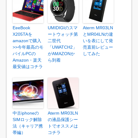
EeeBook
UMIDIGIのスマ
Aterm MR03LN
X205TAを
ートウォッチ第
とMR04LNの違
amazonで購入
二世代
いを表にして発
>>今年最高のモ
「UWATCH2」
売直前レビュー
バイルPCの
がAMAZONか
してみた
Amazon・楽天
ら到着
最安値はコチラ
中古iphoneの
Aterm MR03LN
SIMロック解除
の液晶保護シー
法（キャリア携
トでオススメは
帯編）
コチラ