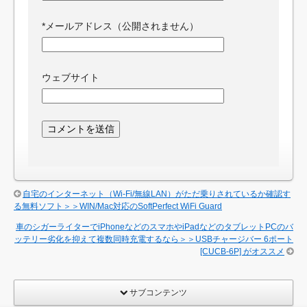
*
メールアドレス（公開されません）
ウェブサイト
自宅のインターネット（Wi-Fi/無線LAN）がただ乗りされているか確認す
る無料ソフト＞＞WIN/Mac対応のSoftPerfect WiFi Guard
車のシガーライターでiPhoneなどのスマホやiPadなどのタブレットPCのバ
ッテリー劣化を抑えて複数同時充電するなら＞＞USBチャージバー 6ポート
[CUCB-6P] がオススメ
サブコンテンツ