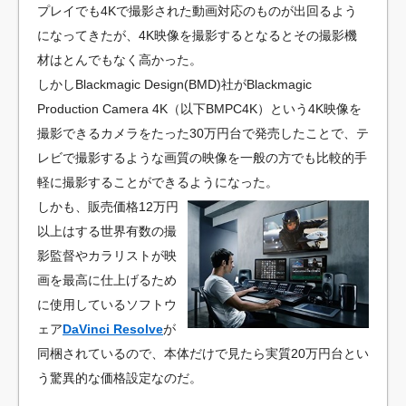
プレイでも4Kで撮影された動画対応のものが出回るよう
になってきたが、4K映像を撮影するとなるとその撮影機
材はとんでもなく高かった。
しかしBlackmagic Design(BMD)社がBlackmagic
Production Camera 4K（以下BMPC4K）という4K映像を
撮影できるカメラをたった30万円台で発売したことで、テ
レビで撮影するような画質の映像を一般の方でも比較的手
軽に撮影することができるようになった。
しかも、販売価格12万円
以上はする世界有数の撮
影監督やカラリストが映
画を最高に仕上げるため
に使用しているソフトウ
ェア
DaVinci Resolve
が
同梱されているので、本体だけで見たら実質20万円台とい
う驚異的な価格設定なのだ。