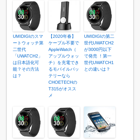
UMIDIGIのスマ
【2020年春】
UMIDIGIの第二
ートウォッチ第
ケーブル不要で
世代UWATCH2
二世代
AppleWatch（
が3000円以下
「UWATCH2」
アップルウォッ
で発売 ！第一
は日本語化可
チ）を充電でき
世代UWATCH1
能？その方法
るモバイルバッ
との違いは？
は？
テリーなら
CHOETECHの
T315がオスス
メ