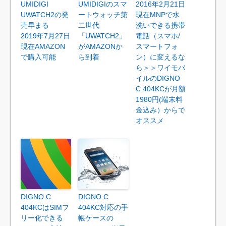
UMIDIGI
UMIDIGIのスマ
2016年2月21日
UWATCH2の発
ートウォッチ第
現在MNPで水
売早まる
二世代
洗いできる携帯
2019年7月27日
「UWATCH2」
電話（スマホ/
現在AMAZON
がAMAZONか
スマートフォ
で購入可能
ら到着
ン）に変えるな
ら＞＞ワイモバ
イルのDIGNO
C 404KCが月額
1980円(端末料
金込み）からで
オススメ
DIGNO C
DIGNO C
404KCはSIMフ
404KC対応の手
リー化できる
帳ケースの