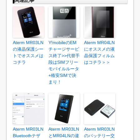
Aterm MR03LN
Y!mobileのEM
Aterm MR04LN
の液晶保護シー
チャージサービ
にオススメの液
トでオススメは
ス終了>>代替手
晶保護フィルム
コチラ
段はSIMフリー
はコチラ＞＞
モバイルルータ
+格安SIMで決
まり！
Aterm MR03LN
Aterm MR03LN
Aterm MR03LN
Bluetoothテザ
とMR04LNの違
のバッテリー交