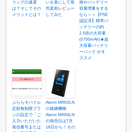
リングの速度
いを表にして発
換やバッテリー
は？そしてその
売直前レビュー
容量増量をする
メリットとは？
してみた
なら＞＞【PSE
認証済】標準バ
ッテリーの約
2.5倍の大容量
(5700mAh)★超
大容量バッテリ
ーパック がオ
ススメ
ぷららモバイル
Aterm MR03LN
定額無制限プラ
の後継機種
ンの設定で「ご
Aterm MR04LN
入力いただいた
の発売日は7月
発信番号または
16日から！その